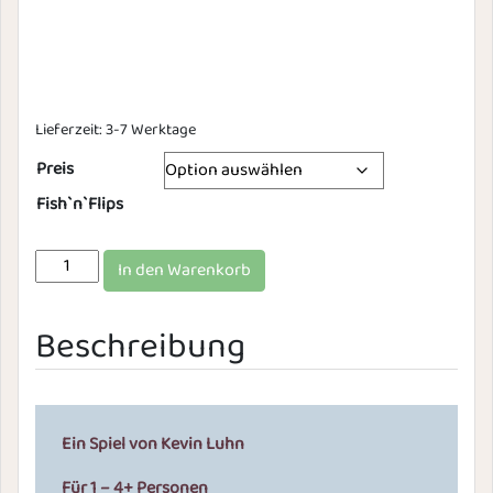
Lieferzeit:
3-7 Werktage
Preis
Fish`n`Flips
Fish 'n' Flips Menge
In den Warenkorb
Beschreibung
Ein Spiel von Kevin Luhn
Für 1 – 4+ Personen