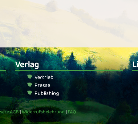
Verlag
L
Vertrieb
Presse
Publishing
sere AGB
|
Widerrufsbelehrung
|
FAQ