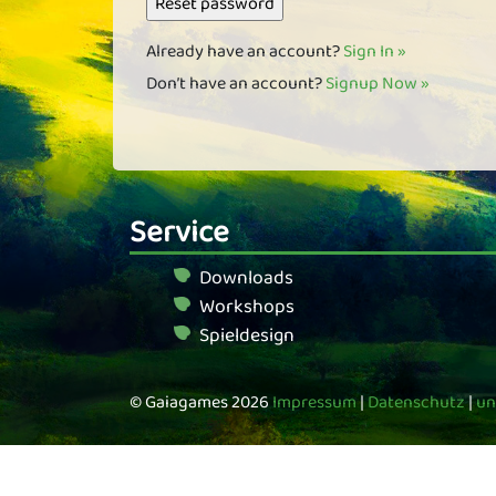
Already have an account?
Sign In »
Don’t have an account?
Signup Now »
Service
Downloads
Workshops
Spieldesign
© Gaiagames 2026
Impressum
|
Datenschutz
|
un