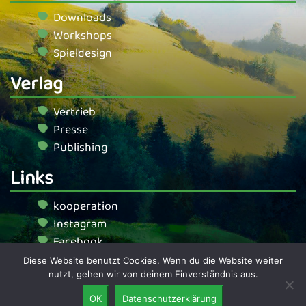
Downloads
Workshops
Spieldesign
Verlag
Vertrieb
Presse
Publishing
Links
kooperation
Instagram
Facebook
Diese Website benutzt Cookies. Wenn du die Website weiter
nutzt, gehen wir von deinem Einverständnis aus.
© Gaiagames 2026
Impressum
|
Datenschutz
|
unsere AGB
|
Widerrufsbelehrung
|
FAQ
OK
Datenschutzerklärung