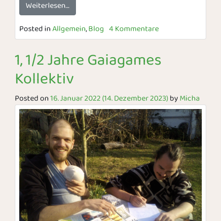
Weiterlesen…
Posted in
Allgemein
,
Blog
4 Kommentare
1, 1/2 Jahre Gaiagames
Kollektiv
Posted on
16. Januar 2022
(14. Dezember 2023)
by
Micha