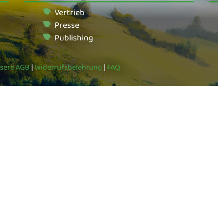
Vertrieb
Presse
Publishing
sere AGB
|
Widerrufsbelehrung
|
FAQ