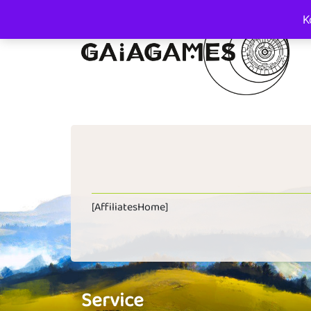
K
Main Navigation
[AffiliatesHome]
Service